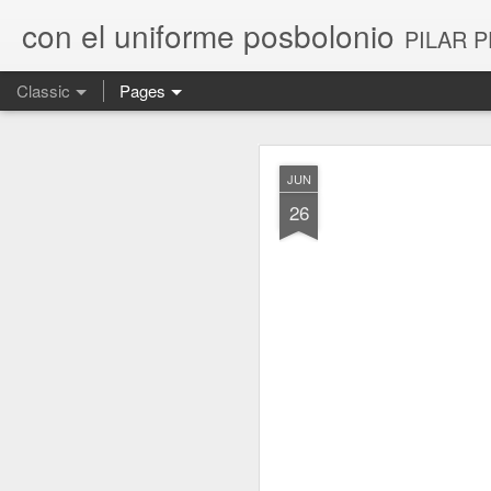
con el uniforme posbolonio
PILAR P
Classic
Pages
NOV
JUN
4
26