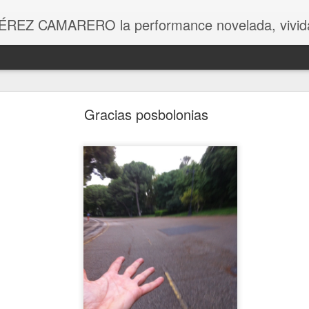
ÉREZ CAMARERO la performance novelada, vivida
Fin del posbolonio
Gracias posbolonias