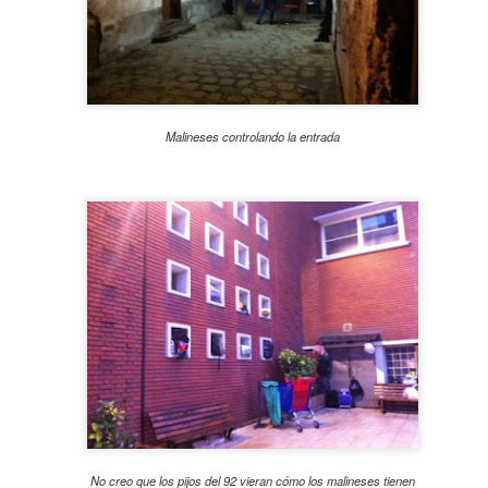
a esta de terminar la performance posbolonia, a pesar del susto dado
ansada después de esta aventura, me encanta pensar en que simból
marcando un renacer.
Malineses controlando la entrada
Del parte de la ambulancia este 28 de octubre. Qué bien que funciona el Sámur
Publicado
4th November 2015
por
Pilar Pérez
Etiquetas:
eventos y galas
transformada por el posbolonio
No creo que los pijos del 92 vieran cómo los malineses tienen