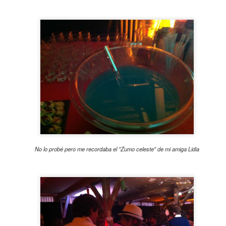
Bach que nos acompañó en el
juramento posbolonio de junio,
Cuadrada escuchan
ambas piezas me han sido muy
Foto de Mónica Aranegui
sanadoras.
 fácil este estar cuadrada saludando, mi corazón latía muy fuerte y
s me recorrieron en esos pocos minutos. Luego al despojarme de las pi
nsión fue muy fuerte.
No lo probé pero me recordaba el "Zumo celeste" de mi amiga Lidia