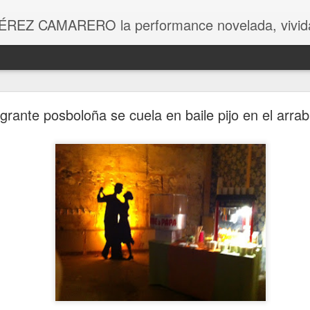
ÉREZ CAMARERO la performance novelada, vivida
Fin del posbolonio
grante posboloña se cuela en baile pijo en el arrab