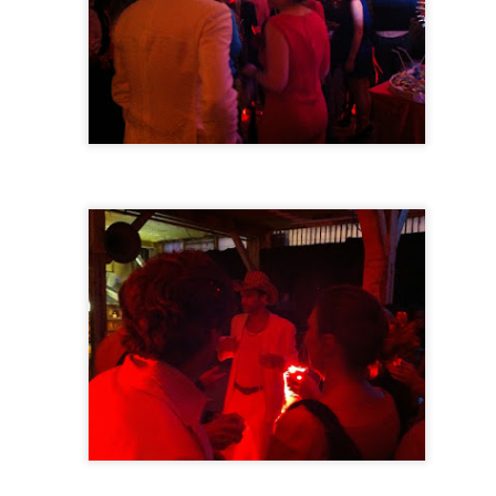
etapa. El posbolonio en la bolsa ya es historia.
Guardando t
Foto de Mónica Aranegui
Foto d
remendo, estaba cenando con mi amiga Mónica, bueno realmente ya h
cé a sentirme muy revuelta, y salí a tomar aire, lo que recuerdo de
itaban los oídos y pensé que me iba a desmayar, recuerdo después q
y me desperté desorientada pero muy feliz, más aun al ver a Mónica
i, aunque a la vez enseguida fui consciente del susto que le había dado.
uestión de varios segundos, puede que ni un minuto, pero lo cierto 
 atención se focaliza en lo que ocurre, omitiendo todo lo demás. Supo
n esos momentos actuamos por instinto. Sentía que tenía que tum
a empezó a decir que se mareaba. Pero cuando lo intentamos el cama
aba, iba viendo como la pupila se dilata hasta desaparecer el colo
as manos como garras, era tal la fuerza que no podía doblarla. Me mi
omencé a llamarla, gritando, no respondía. Le dije al camarero que 
tarle "¡Pilar!" No respondía. Me asusté verdaderamente pensando que 
r, no te vayas a ir". Entonces la levanté, la tumbé en el suelo, levanté
i siquiera cuando le subí las piernas doblaba las rodillas. Puse la otr
Qué pasa? ¿Dónde estoy? Estaba soñando, qué raro todo". Y reía."