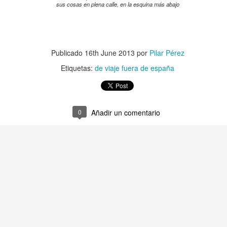
sus cosas en plena calle, en la esquina más abajo
4
Ver comentarios
Publicado
16th June 2013
por
Pilar Pérez
Silencio posbolonio
Etiquetas:
de viaje fuera de españa
0
Añadir un comentario
La canoa del proceso iniciático