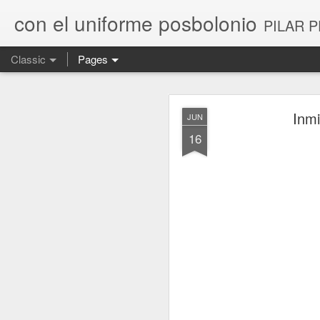
con el uniforme posbolonio
PILAR P
Classic
Pages
NOV
Inmi
JUN
4
16