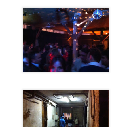
El día del seminario del mal, el 23 de febrero de 2015, con mi abrigo de gala de coronel bajito
de Zaragoza. Foto de Mónica Aranegui
hí sentada en el suelo al lado de Mónica y después llegó la ambulanc
encantadores que cuidaron bien de mi recién recuperada identidad fem
do estaba bien.
imos hablando que para próximos seminarios, habría que buscar otr
imos un terremoto a la tarde, y con el de la pérdida del alma, menud
do en un local situado en el número 13 de la calle (ya sabéis mi núm