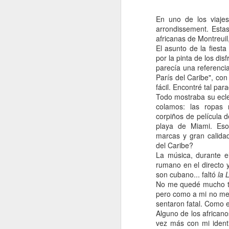
En uno de los viaje
arrondissement. Estas
africanas de Montreuil
El asunto de la fiest
por la pinta de los di
El posbolonio tocó a su f
parecía una referenci
París del Caribe", con
fácil. Encontré tal par
Todo mostraba su ecle
colamos: las ropas 
corpiños de película 
playa de Miami. Eso
marcas y gran calidad
del Caribe?
La música, durante e
rumano en el directo 
son cubano... faltó
la 
No me quedé mucho t
pero como a mi no me 
sentaron fatal. Como e
Alguno de los african
vez más con mi ident