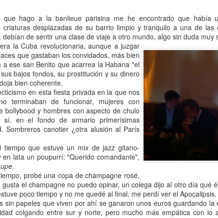
s que hago a la banlieue parisina me he encontrado que había u
 criaturas desplazadas de su barrio limpio y tranquilo a una de las 
, debían de sentir una clase de viaje a otro mundo, algo sin duda muy 
Yo ya me desposbolonicé pero Raúl continúa posbolonio
a era la Cuba revolucionaria, aunque a juzgar
ahí estuvo conmigo en tan emotivo trance. Foto de Mónica Aranegui
sfraces que gastaban los convidados, más bien
in, para mi ha sido un alivio, fin de etapa.
a a ese san Benito que acarrea la Habana "el
Con una micro performance
 sus bajos fondos, su prostitución y su dinero
durante el seminario de
adoja bien coherente.
investigación "La pérdida del
cticismo en esta fiesta privada en la que nos
alma en la sociedad
no terminaban de funcionar, mujeres con
contemporánea y la urgente
de bollybood y hombres con aspecto de chulo
necesidad de rescate de lo
 sí, en el fondo de armario primerísimas
femenino", las piezas
. Sombreros canotier ¿otra alusión al París
posboloñiles fueron saliendo de
mi una por una (iba de gala con
l tiempo que estuve un mix de jazz gitano-
la chaqueta británica de la
y en lata un poupurrí: "Querido comandante",
segunda gran guerra). Primero
Lupe
.
me cuadré escuchando el inicio
iempo, probé una copa de champagne rosé,
del "Concerti Grossi" de Corelli,
gusta el champagne no puedo opinar, un colega dijo al otro día qué él
llevaba este último año
stuve poco tiempo y no me quedé al final, me perdí ver el Apocalipsis, e
incubando la música, igual que el
os sin papeles que viven por ahí se ganaron unos euros guardando la 
Concierto de Brandemburgo de
idad colgando entre sur y norte, pero mucho más empática con lo a