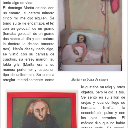
tenía algo de vida.
El domingo Marita estaba con
un catarro, el catarro número
cinco mil me dijo alguien. Se
tomó su té (le encantaba el té)
con un gelocatil de un gramo
(tomaba gelocatil de un gramo
dos veces al día y con catarro
la doctora le dejaba tomarse
tres). Había desayunado algo,
se vistió con su camisa de
cuadros, su jersey marrón, su
falda gris (Marita era a su
manera performer y usaba un
tipo de uniformes). Se puso a
arreglar metódicamente como
Marita y su bolsa de sangre
le gustaba su reloj y otros
objetos, pero le dio la tos.
Se sentó en su sillón de
orejas y cuando llegó su
hermana Emilia, la
encontró sin pulso y con
los ojos cerrados. El
médico dijo que no había
sufrido nada. Se apagó.