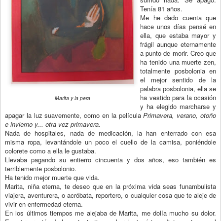
Tenía 81 años.
Me he dado cuenta que
hace unos días pensé en
ella, que estaba mayor y
frágil aunque eternamente
a punto de morir. Creo que
ha tenido una muerte zen,
totalmente posbolonia en
el mejor sentido de la
palabra posbolonia, ella se
ha vestido para la ocasión
Marita y la pera
y ha elegido marcharse y
apagar la luz suavemente, como en la película
Primavera, verano, otoño
e invierno y... otra vez primavera.
Nada de hospitales, nada de medicación, la han enterrado con esa
misma ropa, levantándole un poco el cuello de la camisa, poniéndole
colorete como a ella le gustaba.
Llevaba pagando su entierro cincuenta y dos años, eso también es
terriblemente posbolonio.
Ha tenido mejor muerte que vida.
Marita, niña eterna, te deseo que en la próxima vida seas funambulista
viajera, aventurera, o acróbata, reportero, o cualquier cosa que te aleje de
vivir en enfermedad eterna.
En los últimos tiempos me alejaba de Marita, me dolía mucho su dolor.