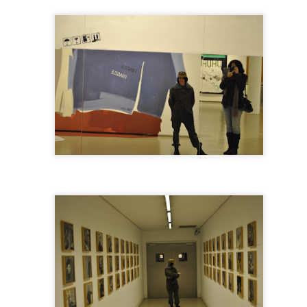
Yo ya me desposbolonicé pero Raúl continúa posbolonio
ahí estuvo conmigo en tan emotivo trance. Foto de Mónica Aranegui
in, para mi ha sido un alivio, fin de etapa.
Con una micro performance
durante el seminario de
investigación "La pérdida del
alma en la sociedad
contemporánea y la urgente
necesidad de rescate de lo
femenino", las piezas
posboloñiles fueron saliendo de
mi una por una (iba de gala con
la chaqueta británica de la
segunda gran guerra). Primero
me cuadré escuchando el inicio
del "Concerti Grossi" de Corelli,
llevaba este último año
incubando la música, igual que el
Concierto de Brandemburgo de