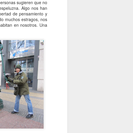
 personas sugieren que no
espeluzna. Algo nos han
bertad de pensamiento y
ndo muchos estragos, nos
habitan en nosotros. Una
ara mi con una micro-
do cuatro años, agoniza
2014... en ese momento
ario seguir algo más, de
adas y Huérfanas", cada
o cumplir mi juramento.
reo que completé también
a y la dificultad para
star viva para seguir