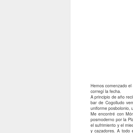
Me gustó mucho estar a
Hemos comenzado el a
de la guarda galantes 
corregí la fecha.
pertinentes pruebas, to
A principio de año rec
Luego con Mónica estuv
bar de Cogolludo vem
seminario del mal, tuv
uniforme posbolonio, 
mal que estábamos cenan
Me encontré con Móni
No me parece mala form
posmoderno por la Pla
aunque me quedé muy c
el sufrimiento y el m
también, parece estar 
y cazadores. A todo 