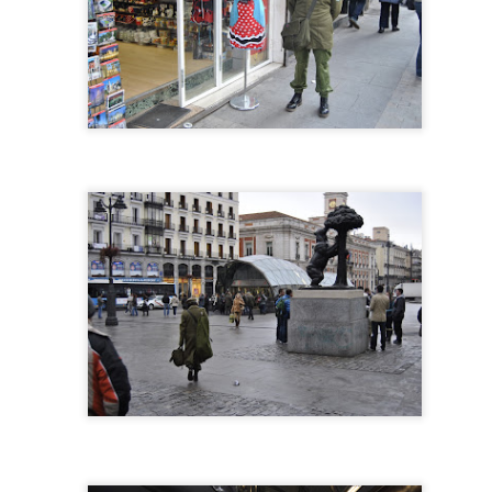
etapa. El posbolonio en la bolsa ya es historia.
Guardando t
Foto de Mónica Aranegui
Foto d
remendo, estaba cenando con mi amiga Mónica, bueno realmente ya h
cé a sentirme muy revuelta, y salí a tomar aire, lo que recuerdo de
itaban los oídos y pensé que me iba a desmayar, recuerdo después q
y me desperté desorientada pero muy feliz, más aun al ver a Mónica
i, aunque a la vez enseguida fui consciente del susto que le había dado.
uestión de varios segundos, puede que ni un minuto, pero lo cierto 
 atención se focaliza en lo que ocurre, omitiendo todo lo demás. Supo
n esos momentos actuamos por instinto. Sentía que tenía que tum
a empezó a decir que se mareaba. Pero cuando lo intentamos el cama
aba, iba viendo como la pupila se dilata hasta desaparecer el colo
as manos como garras, era tal la fuerza que no podía doblarla. Me mi
omencé a llamarla, gritando, no respondía. Le dije al camarero que 
tarle "¡Pilar!" No respondía. Me asusté verdaderamente pensando que 
r, no te vayas a ir". Entonces la levanté, la tumbé en el suelo, levanté
i siquiera cuando le subí las piernas doblaba las rodillas. Puse la otr
Qué pasa? ¿Dónde estoy? Estaba soñando, qué raro todo". Y reía."