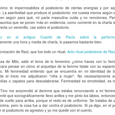
mo te impermeabiliza el posbolonio de ciertas energías y por a
e. La asertividad que produce el posbolonio: me cuesta menos según
 en según para qué, mi parte masculina cuida y no remolonea. Pa
asuntos que se ponen más en evidencia, como comenté en la charla en
yecta un venenillo, cae sobre el posbolonio.
ez en el antiguo Cuartel de Pavía sobre la perform
mente una hora y media de charla, lo pasamos bastante bien.
onización de Raúl, que fue todo un ritual:
Acto ritual posbolonio de Ra
a de Mito, salió el tema de lo femenino ¿cómo haces con tu fem
para pensar en cómo el arquetipo de la femme fatale con su espant
nio. Mi femineidad entiendo que se encuentra en mi identidad de b
de el inicio me adjudicaron "niña a mujer". No necesariamente en
rdías o zapatos para descalabrarse. Femineidad es emotividad, es re
Del parte de la ambulancia este 28 de octubre. Qué bien que funciona el Sámur
ino me sorprendió al decirme que estaba renunciando a mi feminei
nté que iconográficamente llevo anillos y me pinto los labios, entonc
e cuello para arriba, porque el resto es de uniforme. Se trataba de 
ima, pero la cosa fue a dar contra el posbolonio. Si ya digo, en el p
r el posbolonio es agresivo y yo me quedé con el cuento.