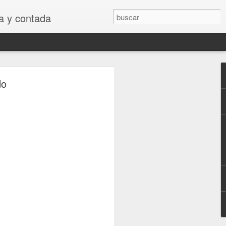
 y contada
do