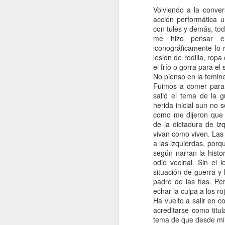
Volviendo a la conver
acción performática 
con tules y demás, to
me hizo pensar e
iconográficamente lo 
lesión de rodilla, ro
el frío o gorra para el s
No pienso en la feminei
Fuimos a comer para r
salió el tema de la 
herida inicial aun no
como me dijeron que 
OCT
de la dictadura de i
27
vivan como viven. Las
a las izquierdas, por
según narran la histo
odio vecinal. Sin el
situación de guerra y
padre de las tías. Pe
echar la culpa a los ro
Ha vuelto a salir en 
acreditarse como titul
tema de que desde mi p