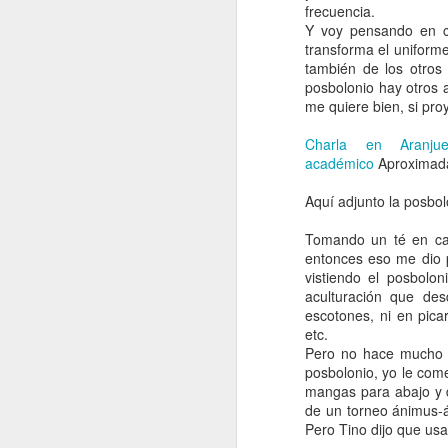
frecuencia.
Y voy pensando en có
transforma el uniform
también de los otros
posbolonio hay otros 
me quiere bien, si pro
Charla en Aranju
académico
Aproximada
Aquí adjunto la posbol
Tomando un té en cas
entonces eso me dio 
vistiendo el posbolo
aculturación que des
escotones, ni en pica
etc.
Pero no hace mucho T
posbolonio, yo le come
mangas para abajo y d
de un torneo ánimus-án
Pero Tino dijo que usa