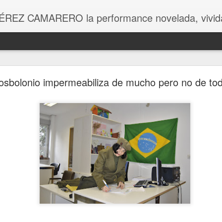
ÉREZ CAMARERO la performance novelada, vivida
Fin del posbolonio
posbolonio impermeabiliza de mucho pero no de to