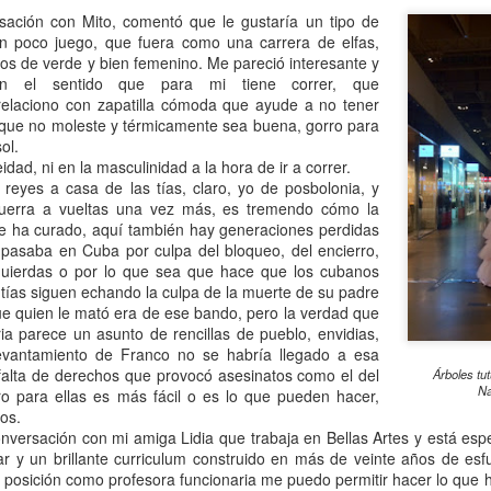
Publicado
4th November 2015
por
Pilar Pérez
sación con Mito, comentó que le gustaría un tipo de
un poco juego, que fuera como una carrera de elfas,
Etiquetas:
eventos y galas
transformada por el posbolonio
dos de verde y bien femenino. Me pareció interesante y
n el sentido que para mi tiene correr, que
relaciono con zapatilla cómoda que ayude a no tener
pa que no moleste y térmicamente sea buena, gorro para
4
Ver comentarios
ol.
dad, ni en la masculinidad a la hora de ir a correr.
eyes a casa de las tías, claro, yo de posbolonia, y
guerra a vueltas una vez más, es tremendo cómo la
 se ha curado, aquí también hay generaciones perdidas
pasaba en Cuba por culpa del bloqueo, del encierro,
Silencio posbolonio
zquierdas o por lo que sea que hace que los cubanos
 tías siguen echando la culpa de la muerte de su padre
que quien le mató era de ese bando, pero la verdad que
ria parece un asunto de rencillas de pueblo, envidias,
 levantamiento de Franco no se habría llegado a esa
 falta de derechos que provocó asesinatos como el del
Árboles tu
Na
ro para ellas es más fácil o es lo que pueden hacer,
jos.
conversación con mi amiga Lidia que trabaja en Bellas Artes y está e
ar y un brillante curriculum construido en más de veinte años de esfu
osición como profesora funcionaria me puedo permitir hacer lo que hag