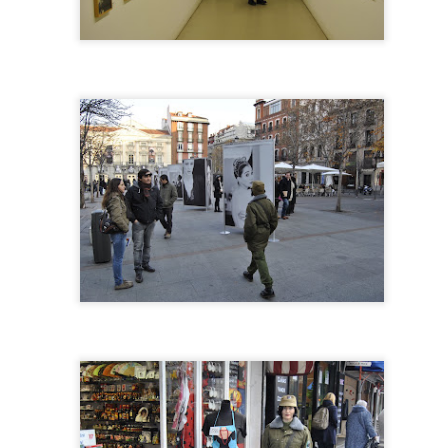
Bach que nos acompañó en el
juramento posbolonio de junio,
Cuadrada escuchan
ambas piezas me han sido muy
Foto de Mónica Aranegui
sanadoras.
 fácil este estar cuadrada saludando, mi corazón latía muy fuerte y
s me recorrieron en esos pocos minutos. Luego al despojarme de las pi
nsión fue muy fuerte.