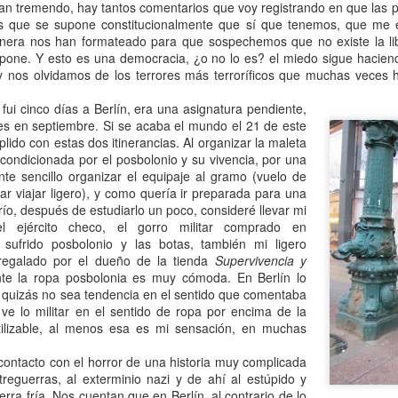
 tan tremendo, hay tantos comentarios que voy registrando en que las
es que se supone constitucionalmente que sí que tenemos, que me 
nera nos han formateado para que sospechemos que no existe la li
pone. Y esto es una democracia, ¿o no lo es? el miedo sigue hacie
y nos olvidamos de los terrores más terroríficos que muchas veces 
ui cinco días a Berlín, era una asignatura pendiente,
es en septiembre. Si se acaba el mundo el 21 de este
ido con estas dos itinerancias. Al organizar la maleta
La canoa del proceso iniciático
condicionada por el posbolonio y su vivencia, por una
nte sencillo organizar el equipaje al gramo (vuelo de
es de silencio posbolonio, mañana el posbolonio se terminará p
ar viajar ligero), y como quería ir preparada para una
 de un seminario de investigación.
ío, después de estudiarlo un poco, consideré llevar mi
ma, esta performance tan vinculada a mi proceso vital, que ha dura
l ejército checo, el gorro militar comprado en
mi Crono- se fue de mi vida en ese cuerpo, en el mes de agosto de 
 sufrido posbolonio y las botas, también mi ligero
rminar este proceso, pero las cosas necesitan sus ritmos y fue neces
 regalado por el dueño de la tienda
Supervivencia y
nte la ropa posbolonia es muy cómoda. En Berlín lo
i compañero posbolonio Raúl, en la exposición "Bastardas, Coloniz
le, quizás no sea tendencia en el sentido que comentaba
quella emotiva ceremonia yo juré lealtad a mi niña interna, y procur
ve lo militar en el sentido de ropa por encima de la
nce-viaje iniciático descendiendo por dos ríos, L'Allier y La Loire, y c
ilizable, al menos esa es mi sensación, en muchas
niña interior. El agua sana muchas cosas.
lonio he tomado conciencia más que nunca del ánimus que me habit
contacto con el horror de una historia muy complicada
lo.
treguerras, al exterminio nazi y de ahí al estúpido y
ome por fin, espero pasar a una etapa nueva, agradecida de e
rra fría. Nos cuentan que en Berlín, al contrario de lo