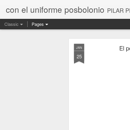
con el uniforme posbolonio
PILAR P
Classic
Pages
NOV
El 
JAN
4
25