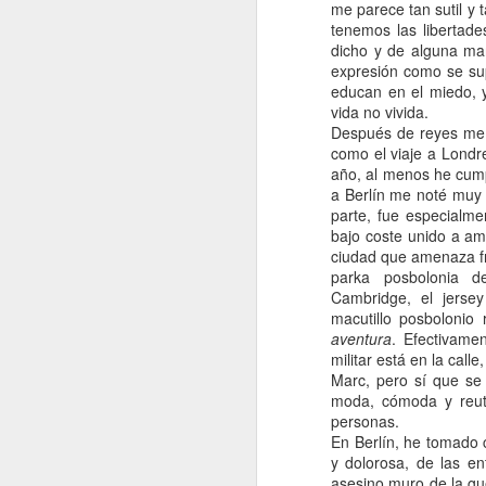
me parece tan sutil y
tenemos las libertad
dicho y de alguna ma
expresión como se su
educan en el miedo, 
vida no vivida.
Después de reyes me f
como el viaje a Londr
año, al menos he cumpl
a Berlín me noté muy 
parte, fue especialme
Después de estos mes
bajo coste unido a am
performance en el curso
ciudad que amenaza fr
Creo que de alguna for
parka posbolonia de
desde que mi animal -
Cambridge, el jersey
algo en mi quería ya te
macutillo posbolonio
un año más...
aventura
. Efectivame
En junio juramos con m
militar está en la cal
uno por su causa. En a
Marc, pero sí que se 
Este verano pasé un tra
moda, cómoda y reut
ahí un proceso para mi 
personas.
Con el uniforme posbo
En Berlín, he tomado 
sanarlo, aun estoy en el
y dolorosa, de las en
Mañana, desprendiénd
asesino muro de la gue