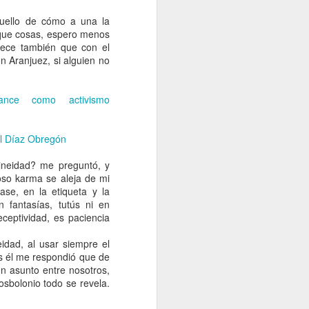
quello de cómo a una la
 que cosas, espero menos
rece también que con el
 Aranjuez, si alguien no
ance como activismo
úl Díaz Obregón
ineidad? me preguntó, y
oso karma se aleja de mi
ase, en la etiqueta y la
 fantasías, tutús ni en
ceptividad, es paciencia
dad, al usar siempre el
es él me respondió que de
un asunto entre nosotros,
osbolonio todo se revela.