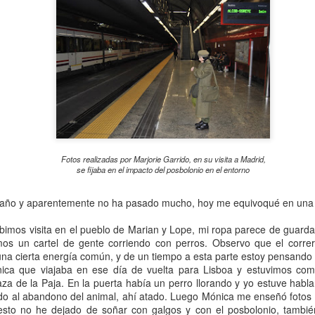
El día del seminario del mal, el 23 de febrero de 2015, con mi abrigo de gala de coronel bajito
Fotos realizadas por Marjorie Garrido, en su visita a Madrid,
de Zaragoza. Foto de Mónica Aranegui
se fijaba en el impacto del posbolonio en el entorno
hí sentada en el suelo al lado de Mónica y después llegó la ambulanc
ño y aparentemente no ha pasado mucho, hoy me equivoqué en una c
encantadores que cuidaron bien de mi recién recuperada identidad fem
do estaba bien.
ibimos visita en el pueblo de Marian y Lope, mi ropa parece de guarda 
imos hablando que para próximos seminarios, habría que buscar otr
os un cartel de gente corriendo con perros. Observo que el correr
imos un terremoto a la tarde, y con el de la pérdida del alma, menud
una cierta energía común, y de un tiempo a esta parte estoy pensando
do en un local situado en el número 13 de la calle (ya sabéis mi núm
ca que viajaba en ese día de vuelta para Lisboa y estuvimos com
a esta de terminar la performance posbolonia, a pesar del susto dado
za de la Paja. En la puerta había un perro llorando y yo estuve habl
ansada después de esta aventura, me encanta pensar en que simból
iedo al abandono del animal, ahí atado. Luego Mónica me enseñó fotos
marcando un renacer.
esto no he dejado de soñar con galgos y con el posbolonio, tambié