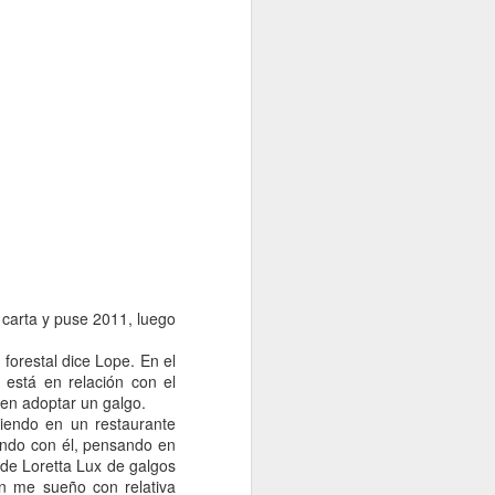
ia, en ella dos ángeles
arta y puse 2011, luego
enina y me hicieron las
forestal dice Lope. En el
os temas, porque con el
 está en relación con el
o reseteo el mío, menos
 en adoptar un galgo.
ero favorito).
iendo en un restaurante
 a mi querida Mónica, y
ando con él, pensando en
icamente y en mi carne
 de Loretta Lux de galgos
n me sueño con relativa